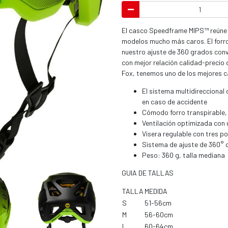
El casco Speedframe MIPS™ reúne u
modelos mucho más caros. El forro
nuestro ajuste de 360 grados conv
con mejor relación calidad-precio 
Fox, tenemos uno de los mejores 
El sistema multidireccional
en caso de accidente
Cómodo forro transpirable,
Ventilación optimizada con
Visera regulable con tres p
Sistema de ajuste de 360° q
Peso: 360 g, talla mediana
GUIA DE TALLAS
TALLA
MEDIDA
S
51-56cm
M
56-60cm
L
60-64cm