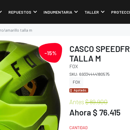
REPUESTOS
INDUMENTARIA
TALLER
PROTECC
o/amarillo talla m
CASCO SPEEDFR
-15%
TALLA M
FOX
SKU: 69334444180575
FOX
Agotado.
Antes
$ 89.900
Ahora $ 76.415
CANTIDAD