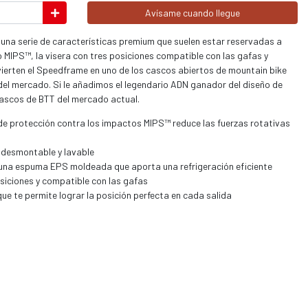
Avísame cuando llegue
na serie de características premium que suelen estar reservadas a
 MIPS™, la visera con tres posiciones compatible con las gafas y
ierten el Speedframe en uno de los cascos abiertos de mountain bike
del mercado. Si le añadimos el legendario ADN ganador del diseño de
cascos de BTT del mercado actual.
 de protección contra los impactos MIPS™ reduce las fuerzas rotativas
 desmontable y lavable
 una espuma EPS moldeada que aporta una refrigeración eficiente
osiciones y compatible con las gafas
ue te permite lograr la posición perfecta en cada salida