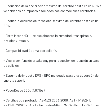
- Reducción de la aceleración máxima del cerebro hasta en un 30 % a
velocidades de impacto asociadas con conmociones cerebrales.
- Reduce la aceleración rotacional máxima del cerebro hasta en un
40%.
- Forro interior Dri-Lex que absorbe la humedad, transpirable,
antiolor y lavable.
- Compatibilidad óptima con collarín.
- Visera con función breakaway para reducción de rotación en caso
de colisión.
- Espuma de impacto EPS + EPO moldeada para una absorción de
energía superior.
- Peso:Desde 850g (1,87 lbs).
- Certificado y probado: AS-NZS 2063:2008, ASTM F1952-10,
EN1078, CPSC1203, - Tallas: S-55-56cm, M-57-58cm, L-59-60cm,