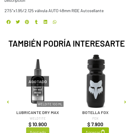
Descripción
27.5″x1.95/2.125 válvula AUTO 48mm RIDE Autosellante
TAMBIÉN PODRÍA INTERESARTE
AGOTADO
UTO
WELDITE 100 ML
LUBRICANTE DRY MAX
BOTELLA FOX
WELDTITE
FOX
$ 10.900
$ 7.900
Agotado
Agregar