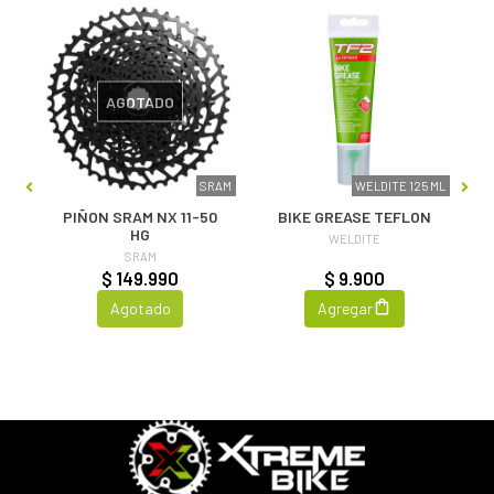
AGOTADO
XIS
SRAM
WELDITE 125 ML
 X
PIÑON SRAM NX 11-50
BIKE GREASE TEFLON
HG
WELDITE
SRAM
$ 149.990
$ 9.900
Agotado
Agregar