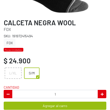
CALCETA NEGRA WOOL
FOX
SKU: 191972415494
FOX
Pocas Unidades.
$ 24.900
L/XL
S/M
CANTIDAD
Agregar al carro