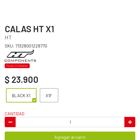
CALAS HT X1
HT
SKU: 71328001228770
Pocas Unidades.
$ 23.900
BLACK X1
X1F
CANTIDAD
Agregar al carro