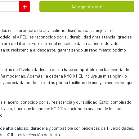
Agregar al carro
es es un producto de alta calidad diseñado para mejorar el
odelo, el X11EL, es reconocido por su durabilidad y resistencia, gracias
itruro de Titanio. Este material no solo le da un aspecto dorado
ta su resistencia al desgaste, garantizando un rendimiento óptimo
letas de 11 velocidades, lo que la hace compatible con la mayoría de
taña modernas. Además, la cadena KMC X11EL incluye un missinglink o
uy apreciada por los ciclistas por su facilidad de uso y la seguridad que
 es el acero, conocido por su resistencia y durabilidad. Esto, combinado
 Titanio, hace que la cadena KMC 11 velocidades sea una de las más
o.
e alta calidad, duradera y compatible con bicicletas de 11 velocidades,
s X11EL es la elección perfecta.