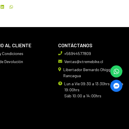
IO AL CLIENTE
CONTÁCTANOS
y Condiciones
+56944577809
 de Devolución
Ventas@xtremebike.cl
Libertador Bernardo Ohiggins 410,
Rancagua
Lun a Vie 09:30 a 13:30hrs 14:30 a
19:00hrs
Sáb 10:00 a 14:00hrs