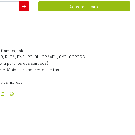
Agregar al carro
 y Campagnolo
 MTB, RUTA, ENDURO, DH, GRAVEL, CYCLOCROSS
dena para los dos sentidos)
erre Rápido sin usar herramientas)
otras marcas