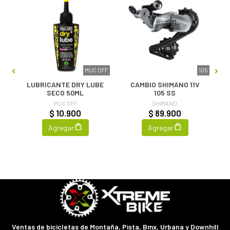
MUC OFF
105
LUBRICANTE DRY LUBE
CAMBIO SHIMANO 11V
SECO 50ML
105 SS
MUC OFF
SHIMANO
$ 10.900
$ 89.900
Agregar
Agregar
Ventas de bicicletas de Montaña, Pista, Bmx, Urbana y Downhill