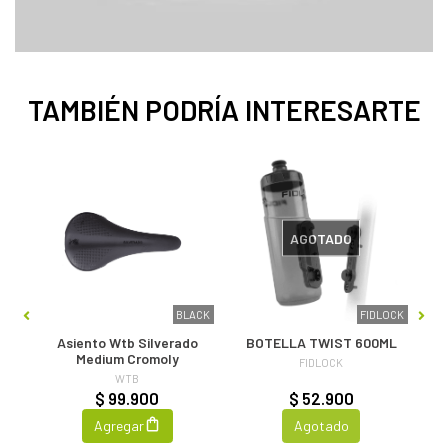
TAMBIÉN PODRÍA INTERESARTE
AGOTADO
HOX
BLACK
FIDLOCK
Asiento Wtb Silverado
BOTELLA TWIST 600ML
L
Medium Cromoly
FIDLOCK
WTB
$ 99.900
$ 52.900
Agregar
Agotado