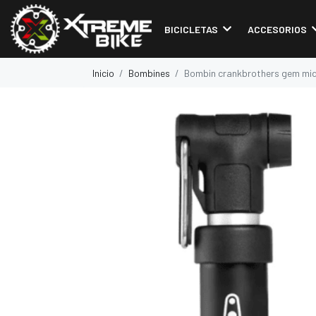
BICICLETAS
ACCESORIOS
Inicio
Bombines
Bombin crankbrothers gem mid