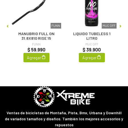
ACK
FUNN
MUC OFF
MANUBRIO FULL ON
LIQUIDO TUBELESS 1
31.8X810 RISE 15
LITRO
FUNN
MUC OFF
$ 59.990
$ 39.900
Agregar
Agregar
Ventas de bicicletas de Montaña, Pista, Bmx, Urbana y Downhill
de variados tamaños y diseños. También los mejores accesorios y
repuestos