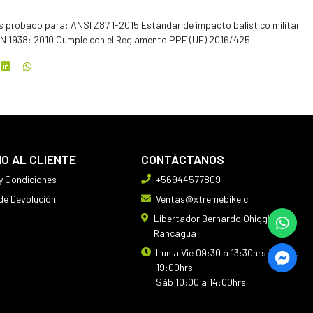
s probado para: ANSI Z87.1-2015 Estándar de impacto balístico militar
EN 1938: 2010 Cumple con el Reglamento PPE (UE) 2016/425
IO AL CLIENTE
CONTÁCTANOS
y Condiciones
+56944577809
 de Devolución
Ventas@xtremebike.cl
Libertador Bernardo Ohiggins 410,
Rancagua
Lun a Vie 09:30 a 13:30hrs 14:30 a
19:00hrs
Sáb 10:00 a 14:00hrs