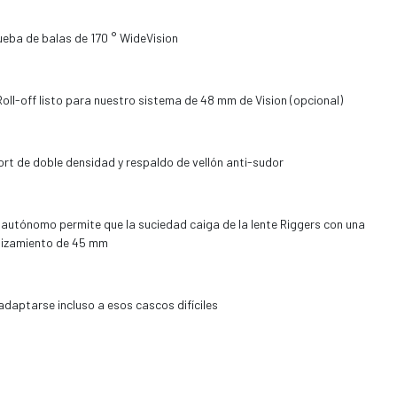
ueba de balas de 170 ° WideVision
oll-off listo para nuestro sistema de 48 mm de Vision (opcional)
ort de doble densidad y respaldo de vellón anti-sudor
o autónomo permite que la suciedad caiga de la lente Riggers con una
slizamiento de 45 mm
daptarse incluso a esos cascos difíciles