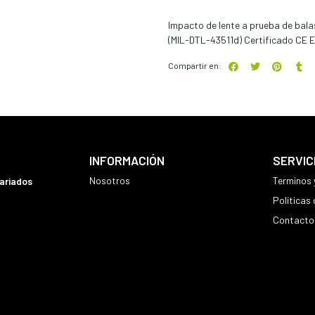
Impacto de lente a prueba de bala
(MIL-DTL-43511d) Certificado CE 
Compartir en:
INFORMACIÓN
SERVIC
Nosotros
Terminos 
variados
Políticas
Contacto