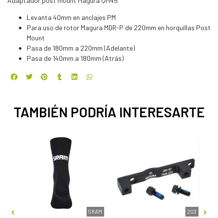
Adaptador post mount Magura QM45
Levanta 40mm en anclajes PM
Para uso de rotor Magura MDR-P de 220mm en horquillas Post
Mount
Pasa de 180mm a 220mm (Adelante)
Pasa de 140mm a 180mm (Atrás)
TAMBIÉN PODRÍA INTERESARTE
FER
SRAM
203