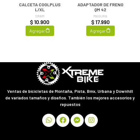
DE
CALCETA COOLPLUS
ADAPTADOR DE FRENO
L/XL
QM 42
SRAM
MAGURA
$ 10.900
$ 17.990
Agregar
Agregar
Ventas de bicicletas de Montaña, Pista, Bmx, Urbana y Downhill
de variados tamaños y diseños. También los mejores accesorios y
repuestos