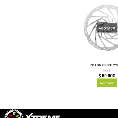
AGOTADO
ROTOR EBIKE 2
HOPE
$ 69.900
Agotado