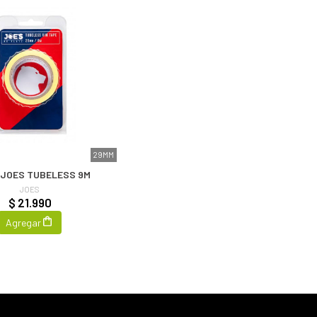
29MM
 JOES TUBELESS 9M
JOES
$ 21.990
Agregar