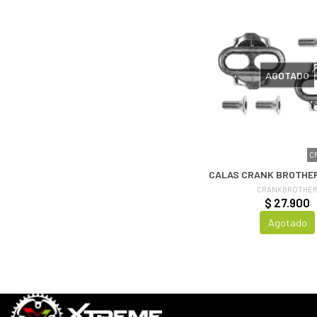
AGOTADO
C
CALAS CRANK BROTHE
CRANKBROTHE
$ 27.900
Agotado