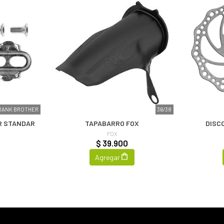
RANK BROTHER
36/38
R STANDAR
TAPABARRO FOX
DISC
R
FOX
$ 39.900
Agregar